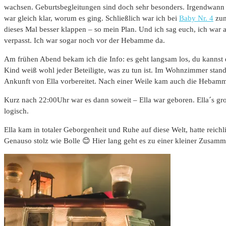
wachsen. Geburtsbegleitungen sind doch sehr besonders. Irgendwann
war gleich klar, worum es ging. Schließlich war ich bei
Baby Nr. 4
zum
dieses Mal besser klappen – so mein Plan. Und ich sag euch, ich war 
verpasst. Ich war sogar noch vor der Hebamme da.
Am frühen Abend bekam ich die Info: es geht langsam los, du kannst
Kind weiß wohl jeder Beteiligte, was zu tun ist. Im Wohnzimmer stand 
Ankunft von Ella vorbereitet. Nach einer Weile kam auch die Hebamme, 
Kurz nach 22:00Uhr war es dann soweit – Ella war geboren. Ella´s gro
logisch.
Ella kam in totaler Geborgenheit und Ruhe auf diese Welt, hatte rei
Genauso stolz wie Bolle 😊 Hier lang geht es zu einer kleiner Zusam