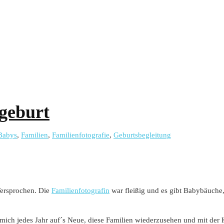
sgeburt
Babys
,
Familien
,
Familienfotografie
,
Geburtsbegleitung
 Versprochen. Die
Familienfotografin
war fleißig und es gibt Babybäuche
ich jedes Jahr auf´s Neue, diese Familien wiederzusehen und mit der 