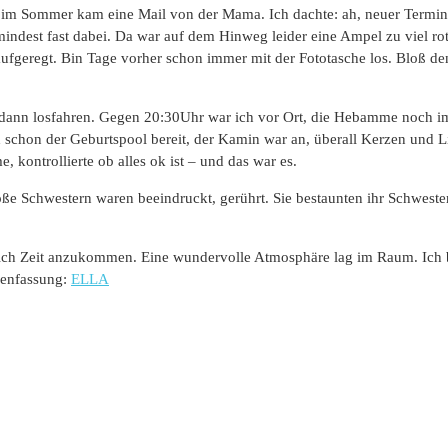
 im Sommer kam eine Mail von der Mama. Ich dachte: ah, neuer Termin
indest fast dabei. Da war auf dem Hinweg leider eine Ampel zu viel rot 
aufgeregt. Bin Tage vorher schon immer mit der Fototasche los. Bloß de
 dann losfahren. Gegen 20:30Uhr war ich vor Ort, die Hebamme noch i
schon der Geburtspool bereit, der Kamin war an, überall Kerzen und Lic
kontrollierte ob alles ok ist – und das war es.
ße Schwestern waren beeindruckt, gerührt. Sie bestaunten ihr Schweste
chlich Zeit anzukommen. Eine wundervolle Atmosphäre lag im Raum. Ich
menfassung:
ELLA