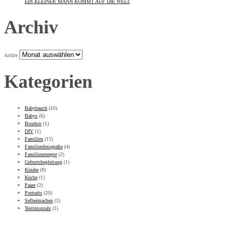
EIN KLEINER MANN KOMMT AUF DIE WELT
Archiv
Archiv
Kategorien
Babybauch
(10)
Babys
(6)
Boudoir
(1)
DIY
(1)
Familien
(15)
Familienfotografie
(4)
Familienrezepte
(2)
Geburtsbegleitung
(1)
Kinder
(8)
Küche
(1)
Paare
(2)
Portraits
(20)
Selbermachen
(2)
Testimonials
(1)