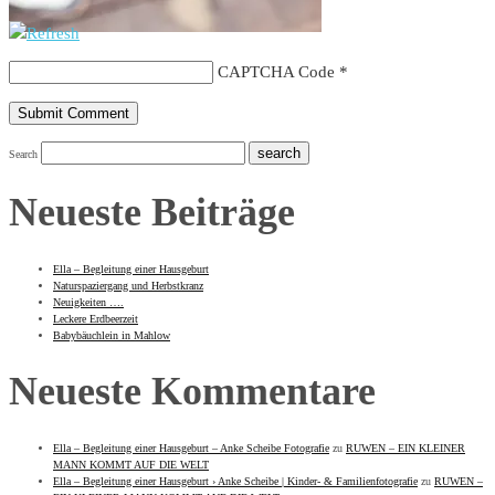
CAPTCHA Code
*
Search
Neueste Beiträge
Ella – Begleitung einer Hausgeburt
Naturspaziergang und Herbstkranz
Neuigkeiten ….
Leckere Erdbeerzeit
Babybäuchlein in Mahlow
Neueste Kommentare
Ella – Begleitung einer Hausgeburt – Anke Scheibe Fotografie
zu
RUWEN – EIN KLEINER
MANN KOMMT AUF DIE WELT
Ella – Begleitung einer Hausgeburt › Anke Scheibe | Kinder- & Familienfotografie
zu
RUWEN –