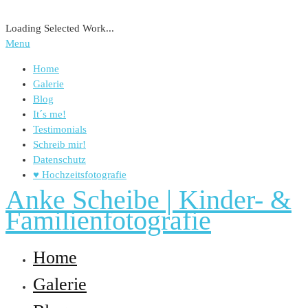
Loading Selected Work...
Menu
Home
Galerie
Blog
It´s me!
Testimonials
Schreib mir!
Datenschutz
♥ Hochzeitsfotografie
Anke Scheibe | Kinder- &
Familienfotografie
Home
Galerie